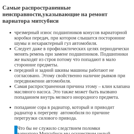
Самые распространенные
неисправности,указывающие на ремонт
вариатора митсубиси
чрезмерный износ подшипников конусов вариаторной
коробки передач, при котором слышатся посторонние
шумы и нехарактерный гул автомобиля.
Следует даже в профилактических целях периодически
менять ремень при замене подшипников. Подшипники
же выходят из строя потому что попадают в мало
сторонние предметы.
передний и задний шкивы машины работают не
согласовано. Этому свойственно наличие рывков при
передвижении автомобиля.
Самая распространенная причина этому – клин клапана
масляного насоса. Это также может быть вызвано
попаданием внутрь мелкого инородного предмета.
попадание сора в радиатор, который и приводит
радиатор к перегреву автомобиля по причине
перегрузки силового привода.
Что бы не служило следствием поломки
вариатора Митсубиси мы осуществим целый