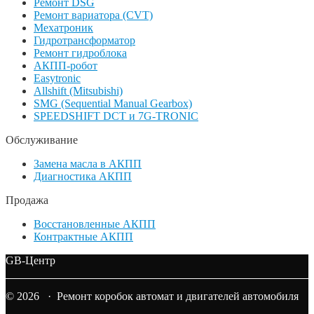
Ремонт DSG
Ремонт вариатора (CVT)
Мехатроник
Гидротрансформатор
Ремонт гидроблока
АКПП-робот
Easytronic
Allshift (Mitsubishi)
SMG (Sequential Manual Gearbox)
SPEEDSHIFT DCT и 7G-TRONIC
Обслуживание
Замена масла в АКПП
Диагностика АКПП
Продажа
Восстановленные АКПП
Контрактные АКПП
GB-Центр
© 2026 · Ремонт коробок автомат и двигателей автомобиля