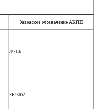
Заводское обозначение АКПП
JR711E
RE5R05A