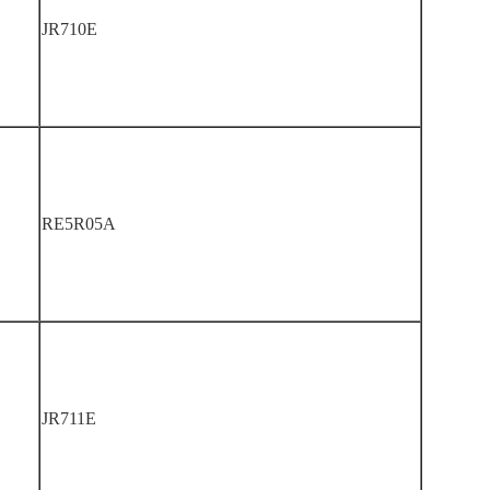
JR710E
RE5R05A
JR711E