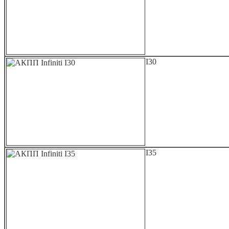
I30
I35