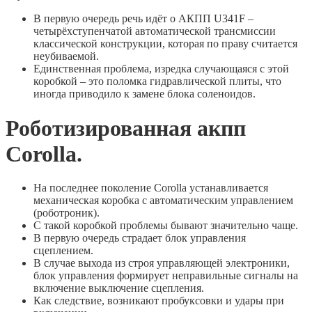
В первую очередь речь идёт о АКПП U341F –
четырёхступенчатой автоматической трансмиссии
классической конструкции, которая по праву считается
неубиваемой.
Единственная проблема, изредка случающаяся с этой
коробкой – это поломка гидравлической плиты, что
иногда приводило к замене блока соленоидов.
Роботизированная акпп
Corolla.
На последнее поколение Corolla устанавливается
механическая коробка с автоматическим управлением
(роботроник).
С такой коробкой проблемы бывают значительно чаще.
В первую очередь страдает блок управления
сцеплением.
В случае выхода из строя управляющей электроники,
блок управления формирует неправильные сигналы на
включение выключение сцепления.
Как следствие, возникают пробуксовки и удары при